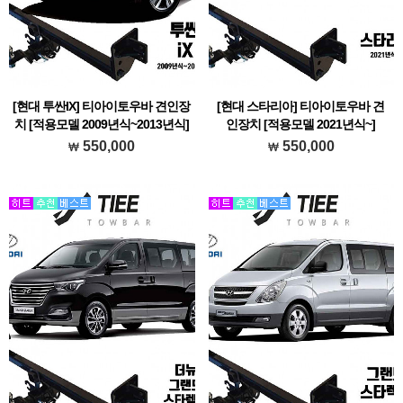
[현대 투싼IX] 티아이토우바 견인장
[현대 스타리아] 티아이토우바 견
치 [적용모델 2009년식~2013년식]
인장치 [적용모델 2021년식~]
현대 투싼IX에 장착가능한 티아이토우바
현대 스타리아에 장착가능한 티아이토우
550,000
550,000
브랜드 견인장치 입니다.
바 브랜드 견인장치 입니다.