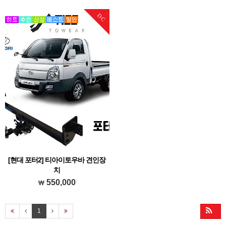
우바 브랜드 견인장치 입니다.
DC
[현대 포터2] 티아이토우바 견인장
치
현대 포터2에 장착가능한 티아이토우바
550,000
브랜드 견인장치 입니다.
1