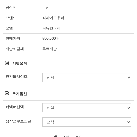
원산지
국산
브랜드
티아이토우바
모델
더뉴싼타페
판매가격
550,000원
배송비결제
무료배송
선택옵션
견인볼사이즈
추가옵션
커넥터선택
장착점무료연결