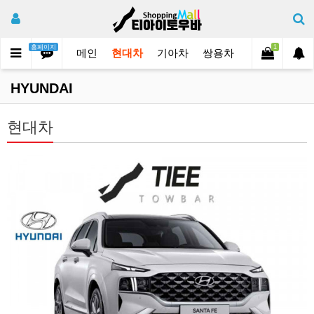
홈페이지
1
메인
현대차
기아차
쌍용차
쉐보레
삼
HYUNDAI
현대차